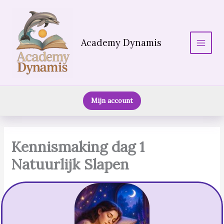
Ga
naar
de
inhoud
Academy Dynamis
Main
Menu
Mijn account
Kennismaking dag 1
Natuurlijk Slapen