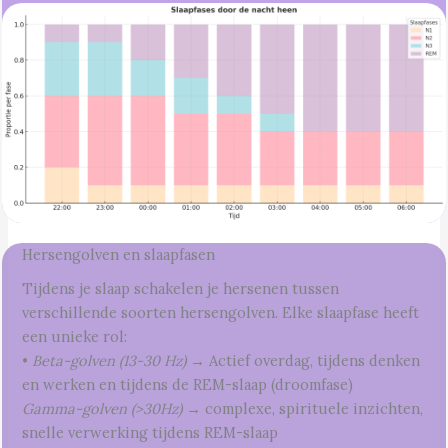
Hersengolven en slaapfasen
Tijdens je slaap schakelen je hersenen tussen
verschillende soorten hersengolven. Elke slaapfase heeft
een unieke rol:
•
Beta-golven (13-30 Hz) →
Actief overdag, tijdens denken
en werken en tijdens de REM-slaap (droomfase)
Gamma-golven (>30Hz) →
complexe, spirituele inzichten,
snelle verwerking tijdens REM-slaap