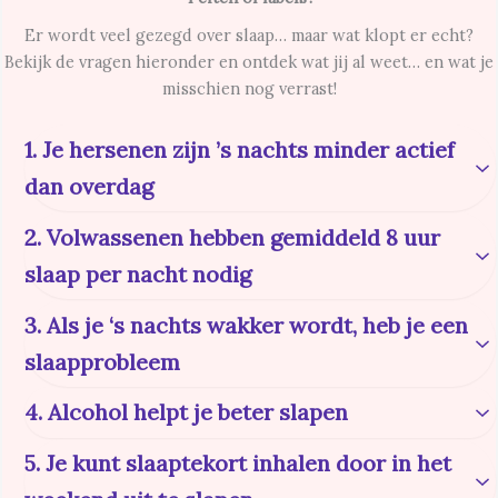
Er wordt veel gezegd over slaap… maar wat klopt er echt?
Bekijk de vragen hieronder en ontdek wat jij al weet… en wat je
misschien nog verrast!
1. Je hersenen zijn ’s nachts minder actief
dan overdag
Fabel
2. Volwassenen hebben gemiddeld 8 uur
Je hersenen zijn juist
actief op een andere manier
. Tijdens je
slaap per nacht nodig
slaap verwerken ze informatie, emoties en herinneringen. In
de REM-slaap zijn ze zelfs net zo actief als wanneer je
Feit (ongeveer)
3. Als je ‘s nachts wakker wordt, heb je een
wakker bent.
Voor de meeste volwassenen is 7 tot 9 uur ideaal. Minder
slaapprobleem
dan 6 of meer dan 9 uur kan op de lange termijn nadelige
gevolgen hebben voor je gezondheid.
Fabel
4. Alcohol helpt je beter slapen
Wakker worden hoort bij een normale slaapcyclus. Je
Fabel
doorloopt meerdere cycli per nacht. Kort ontwaken is
5. Je kunt slaaptekort inhalen door in het
Alcohol lijkt ontspannend, maar verstoort je REM-slaap. Je
normaal, zolang je daarna weer in slaap valt.