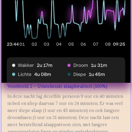
Voorbeeld 2 – Uitstekende slaapkwaliteit (100%)
In deze nacht lag dezelfde persoon 9 uur en 40 minuten
in bed en sliep daarvan 7 uur en 24 minuten. Er was veel
meer diepe slaap (1 uur en 45 minuten) en ook langere
droomfasen (1 uur en 31 minuten). Deze nacht laat een
meer herstellend slaappatroon zien, met langere
aaneengesloten fasen en minder onderbrekingen.