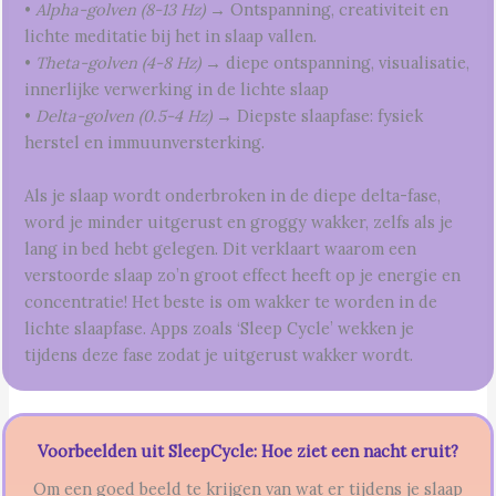
•
Alpha-golven (8-13 Hz)
→ Ontspanning, creativiteit en
lichte meditatie bij het in slaap vallen.
•
Theta-golven (4-8 Hz)
→ diepe ontspanning, visualisatie,
innerlijke verwerking in de lichte slaap
•
Delta-golven (0.5-4 Hz)
→ Diepste slaapfase: fysiek
herstel en immuunversterking.
Als je slaap wordt onderbroken in de diepe delta-fase,
word je minder uitgerust en groggy wakker, zelfs als je
lang in bed hebt gelegen. Dit verklaart waarom een
verstoorde slaap zo’n groot effect heeft op je energie en
concentratie! Het beste is om wakker te worden in de
lichte slaapfase. Apps zoals ‘Sleep Cycle’ wekken je
tijdens deze fase zodat je uitgerust wakker wordt.
Voorbeelden uit SleepCycle: Hoe ziet een nacht eruit?
Om een goed beeld te krijgen van wat er tijdens je slaap