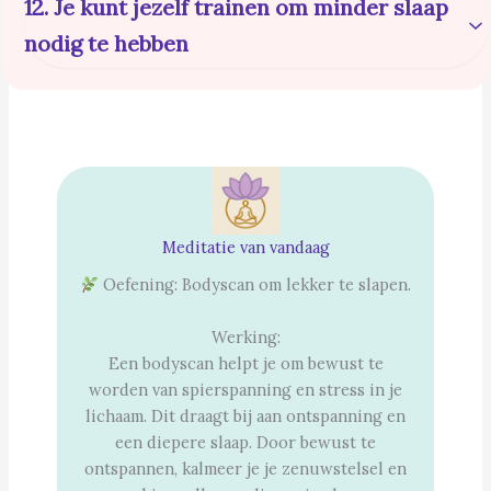
12. Je kunt jezelf trainen om minder slaap
Je kunt ook dromen in andere slaapfasen, maar REM-dromen
nodig te hebben
zijn meestal het meest levendig en goed te herinneren.
Fabel
Je lichaam heeft een
minimale hoeveelheid slaap
nodig voor
herstel en cognitieve functies. Je kunt wennen aan
slaaptekort, maar je prestaties en gezondheid lijden
eronder.
Meditatie van vandaag
Oefening: Bodyscan om lekker te slapen.
Werking:
Een bodyscan helpt je om bewust te
worden van spierspanning en stress in je
lichaam. Dit draagt bij aan ontspanning en
een diepere slaap. Door bewust te
ontspannen, kalmeer je je zenuwstelsel en