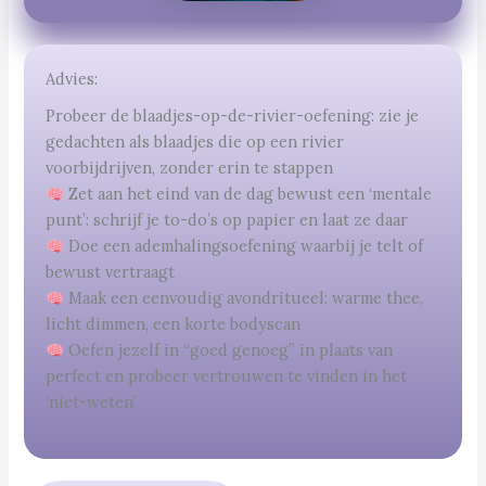
Advies:
Probeer de blaadjes-op-de-rivier-oefening: zie je
gedachten als blaadjes die op een rivier
voorbijdrijven, zonder erin te stappen
Zet aan het eind van de dag bewust een ‘mentale
punt’: schrijf je to-do’s op papier en laat ze daar
Doe een ademhalingsoefening waarbij je telt of
bewust vertraagt
Maak een eenvoudig avondritueel: warme thee,
licht dimmen, een korte bodyscan
Oefen jezelf in “goed genoeg” in plaats van
perfect en probeer vertrouwen te vinden in het
‘niet-weten’