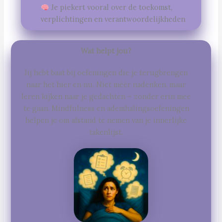
Je piekert vooral over de toekomst,
verplichtingen en verantwoordelijkheden
Wat helpt jou?
Jij hebt baat bij oefeningen die je terugbrengen
naar het hier en nu. Niet méér nadenken, maar
leren kijken naar je gedachten – zonder erin mee
te gaan. Mindfulness en ademhalingsoefeningen
helpen je om afstand te nemen van je innerlijke
takenlijst.