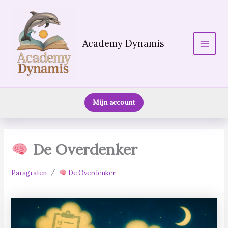
Ga
naar
de
inhoud
Academy Dynamis
Main
Menu
Mijn account
De Overdenker
Paragrafen
De Overdenker