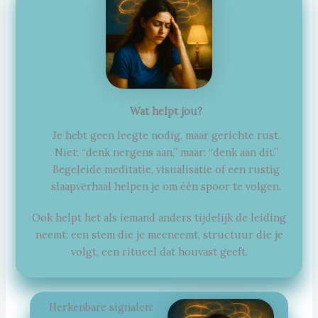
Wat helpt jou?
Je hebt geen leegte nodig, maar gerichte rust.
Niet: “denk nergens aan,” maar: “denk aan dit.”
Begeleide meditatie, visualisatie of een rustig
slaapverhaal helpen je om één spoor te volgen.
Ook helpt het als iemand anders tijdelijk de leiding
neemt: een stem die je meeneemt, structuur die je
volgt, een ritueel dat houvast geeft.
Herkenbare signalen: