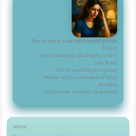
– Moeite met in slaap vallen omdat je blijft
denken
– Van de hak op de tak denken, zonder
rode draad
– Een vol hoofd bij het opstaan
– Moeite met keuzes maken of taken
afronden
– Gevoel van ‘overdrive’ in je hoofd
Advies: