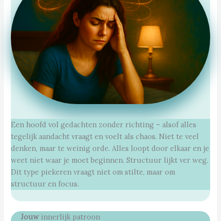
Een hoofd vol gedachten zonder richting – alsof alles
tegelijk aandacht vraagt en voelt als chaos. Niet te veel
denken, maar te weinig orde. Alles loopt door elkaar en je
weet niet waar je moet beginnen. Structuur lijkt ver weg.
Dit type piekeren vraagt niet om stilte, maar om
structuur en focus.
Jouw
innerlijk patroon