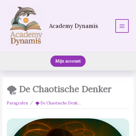
Ga
naar
de
inhoud
Academy Dynamis
Main
Menu
Mijn account
🌪 De Chaotische Denker
Paragrafen
🌪 De Chaotische Denker