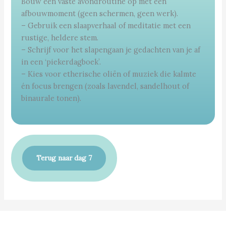
Bouw een vaste avondroutine op met een
afbouwmoment (geen schermen, geen werk).
– Gebruik een slaapverhaal of meditatie met een
rustige, heldere stem.
– Schrijf voor het slapengaan je gedachten van je af
in een ‘piekerdagboek’.
– Kies voor etherische oliën of muziek die kalmte
én focus brengen (zoals lavendel, sandelhout of
binaurale tonen).
Terug naar dag 7